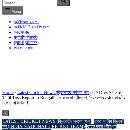
for:
Search
Menu
আইপিএল ২০২৬
আইসিসি টি ২০ বিশ্বকাপ
খবর/সংবাদ
ফ্যান্টাসি ক্রিকেট
ম্যাচ প্রিডিকসন
লাইফ স্কোর
Home
/
Latest Cricket News (ক্রিকেটের সর্বশেষ খবর)
/
IND vs SL 3rd
T20i Toss Report in Bengali: টস জিতলো শ্রীলঙ্কা, নিয়মরক্ষার ম্যাচে ভারতীয়
দলে ৪ পরিবর্তন !!
x
POSTED
LATEST CRICKET NEWS (ক্রিকেটের সর্বশেষ খবর)
,
ভারত জাতীয় ক্রিকেট
IN
দল (INDIA NATIONAL CRICKET TEAM)
,
ভারত বনাম শ্রীলঙ্কা