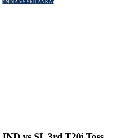
(INDIA VS SRILANKA)
IND vs SL 3rd T20i Toss