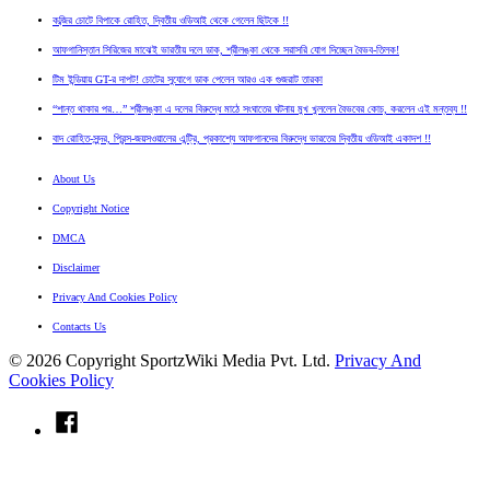
কব্জির চোটে বিপাকে রোহিত, দ্বিতীয় ওডিআই থেকে গেলেন ছিটকে !!
আফগানিস্তান সিরিজের মাঝেই ভারতীয় দলে ডাক, শ্রীলঙ্কা থেকে সরাসরি যোগ দিচ্ছেন বৈভব-তিলক!
টিম ইন্ডিয়ায় GT-র দাপট! চোটের সুযোগে ডাক পেলেন আরও এক গুজরাট তারকা
“শান্ত থাকার পর…” শ্রীলঙ্কা এ দলের বিরুদ্ধে মাঠে সংঘাতের ঘটনায় মুখ খুললেন বৈভবের কোচ, করলেন এই মন্তব্য !!
বাদ রোহিত-সুন্দর, প্রিন্স-জয়সওয়ালের এন্ট্রি, প্রকাশ্যে আফগানদের বিরুদ্ধে ভারতের দ্বিতীয় ওডিআই একাদশ !!
About Us
Copyright Notice
DMCA
Disclaimer
Privacy And Cookies Policy
Contacts Us
© 2026 Copyright SportzWiki Media Pvt. Ltd.
Privacy And
Cookies Policy
fb