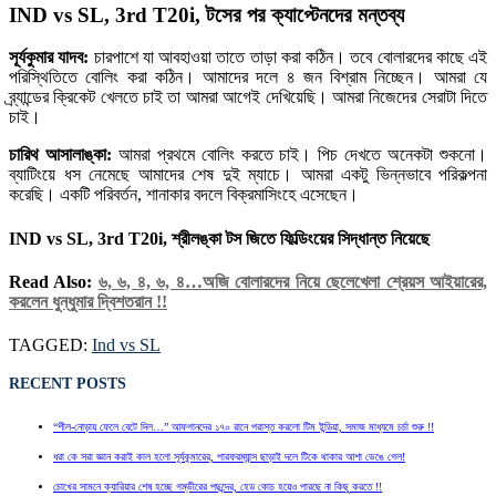
IND vs SL, 3rd T20i, টসের পর ক্যাপ্টেনদের মন্তব্য
সূর্যকুমার যাদব:
চারপাশে যা আবহাওয়া তাতে তাড়া করা কঠিন। তবে বোলারদের কাছে এই
পরিস্থিতিতে বোলিং করা কঠিন। আমাদের দলে ৪ জন বিশ্রাম নিচ্ছেন। আমরা যে
ব্র্যান্ডের ক্রিকেট খেলতে চাই তা আমরা আগেই দেখিয়েছি। আমরা নিজেদের সেরাটা দিতে
চাই।
চারিথ আসালাঙ্কা:
আমরা প্রথমে বোলিং করতে চাই। পিচ দেখতে অনেকটা শুকনো।
ব্যাটিংয়ে ধস নেমেছে আমাদের শেষ দুই ম্যাচে। আমরা একটু ভিন্নভাবে পরিকল্পনা
করেছি। একটি পরিবর্তন, শানাকার বদলে বিক্রমাসিংহে এসেছেন।
IND vs SL, 3rd T20i, শ্রীলঙ্কা টস জিতে ফিল্ডিংয়ের সিদ্ধান্ত নিয়েছে
Read Also:
৬, ৬, ৪, ৬, ৪…অজি বোলারদের নিয়ে ছেলেখেলা শ্রেয়স আইয়ারের,
করলেন ধুন্ধুমার দ্বিশতরান !!
TAGGED:
Ind vs SL
RECENT POSTS
“শীল-নোড়ায় ফেলে বেটে দিল…” আফগানদের ১৭০ রানে পরাস্ত করলো টিম ইন্ডিয়া, সমাজ মাধ্যমে চর্চা শুরু !!
ধরা কে সরা জ্ঞান করাই কাল হলো সূর্যকুমারের, পারফরম্যান্স ছাড়াই দলে টিকে থাকার আশা ভেঙে গেল!
চোখের সামনে ক্যারিয়ার শেষ হচ্ছে গম্ভীরের পছন্দের, হেড কোচ হয়েও পারছে না কিছু করতে !!