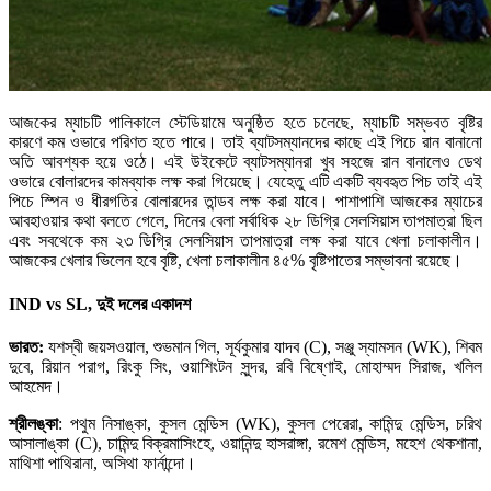
আজকের ম্যাচটি পালিকালে স্টেডিয়ামে অনুষ্ঠিত হতে চলেছে, ম্যাচটি সম্ভবত বৃষ্টির
কারণে কম ওভারে পরিণত হতে পারে। তাই ব্যাটসম্যানদের কাছে এই পিচে রান বানানো
অতি আবশ্যক হয়ে ওঠে। এই উইকেটে ব্যাটসম্যানরা খুব সহজে রান বানালেও ডেথ
ওভারে বোলারদের কামব্যাক লক্ষ করা গিয়েছে। যেহেতু এটি একটি ব্যবহৃত পিচ তাই এই
পিচে স্পিন ও ধীরগতির বোলারদের তান্ডব লক্ষ করা যাবে। পাশাপাশি আজকের ম্যাচের
আবহাওয়ার কথা বলতে গেলে, দিনের বেলা সর্বাধিক ২৮ ডিগ্রি সেলসিয়াস তাপমাত্রা ছিল
এবং সবথেকে কম ২৩ ডিগ্রি সেলসিয়াস তাপমাত্রা লক্ষ করা যাবে খেলা চলাকালীন।
আজকের খেলার ভিলেন হবে বৃষ্টি, খেলা চলাকালীন ৪৫% বৃষ্টিপাতের সম্ভাবনা রয়েছে।
IND vs SL, দুই দলের একাদশ
ভারত:
যশস্বী জয়সওয়াল, শুভমান গিল, সূর্যকুমার যাদব (C), সঞ্জু স্যামসন (WK), শিবম
দুবে, রিয়ান পরাগ, রিংকু সিং, ওয়াশিংটন সুন্দর, রবি বিষ্ণোই, মোহাম্মদ সিরাজ, খলিল
আহমেদ।
শ্রীলঙ্কা
: পথুম নিসাঙ্কা, কুসল মেন্ডিস (WK), কুসল পেরেরা, কামিন্দু মেন্ডিস, চরিথ
আসালাঙ্কা (C), চামিন্দু বিক্রমাসিংহে, ওয়ানিন্দু হাসরাঙ্গা, রমেশ মেন্ডিস, মহেশ থেকশানা,
মাথিশা পাথিরানা, অসিথা ফার্নান্দো।